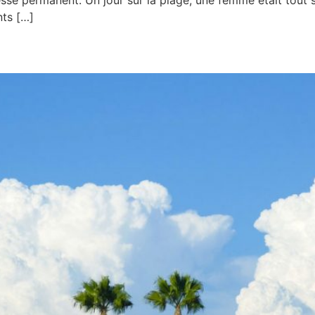
nts […]